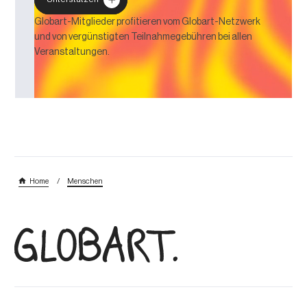
Globart-Mitglieder profitieren vom Globart-Netzwerk
und von vergünstigten Teilnahmegebühren bei allen
Veranstaltungen.
/
Home
Menschen