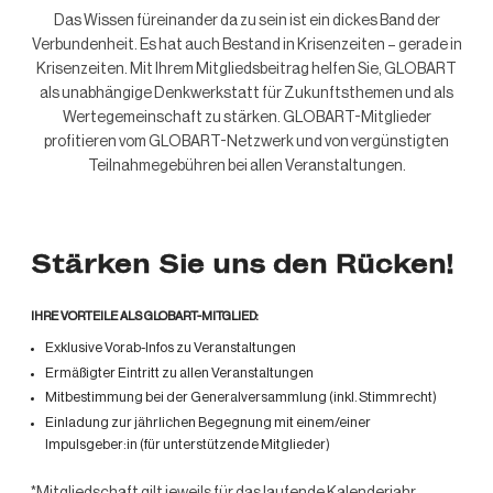
Das Wissen füreinander da zu sein ist ein dickes Band der
Verbundenheit. Es hat auch Bestand in Krisenzeiten – gerade in
Krisenzeiten. Mit Ihrem Mitgliedsbeitrag helfen Sie, GLOBART
als unabhängige Denkwerkstatt für Zukunftsthemen und als
Wertegemeinschaft zu stärken. GLOBART-Mitglieder
profitieren vom GLOBART-Netzwerk und von vergünstigten
Teilnahmegebühren bei allen Veranstaltungen.
Stärken Sie uns den Rücken!
IHRE VORTEILE ALS GLOBART-MITGLIED:
Exklusive Vorab-Infos zu Veranstaltungen
Ermäßigter Eintritt zu allen Veranstaltungen
Mitbestimmung bei der Generalversammlung (inkl. Stimmrecht)
Einladung zur jährlichen Begegnung mit einem/einer
Impulsgeber:in (für unterstützende Mitglieder)