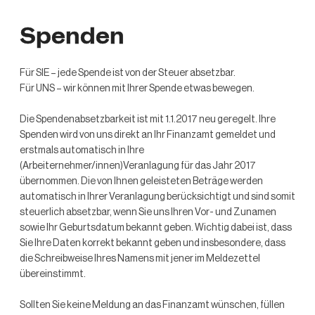
Spenden
Für SIE – jede Spende ist von der Steuer absetzbar.
Für UNS – wir können mit Ihrer Spende etwas bewegen.
Die Spendenabsetzbarkeit ​ist​ mit 1.1.2017 neu geregelt.​ ​Ihre
Spenden w​i​rd von ​uns​ direkt an Ihr Finanzamt gemeldet und
erstmals automatisch in Ihre
(Arbeiternehmer/innen)Veranlagung für das Jahr 2017
übernommen. Die von Ihnen geleisteten Beträge werden
automatisch in Ihrer Veranlagung berücksichtigt und sind somit
steuerlich absetzbar, wenn Sie ​uns​ Ihren Vor- und Zunamen
sowie Ihr Geburtsdatum bekannt geben. Wichtig dabei ist, dass
Sie Ihre Daten korrekt bekannt geben und insbesondere, dass
die Schreibweise Ihres Namens mit jener im Meldezettel
übereinstimmt.​
Sollten Sie keine Meldung an das Finanzamt wünschen, füllen