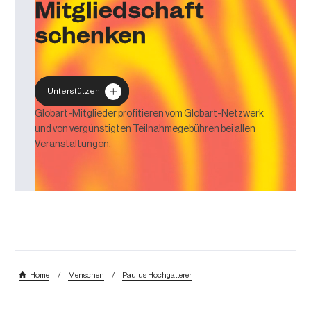
Mitgliedschaft
schenken
Unterstützen
Globart-Mitglieder profitieren vom Globart-Netzwerk
und von vergünstigten Teilnahmegebühren bei allen
Veranstaltungen.
/
/
Home
Menschen
Paulus Hochgatterer