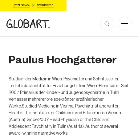
Jetzt Newsletter abonnieren
Paulus Hochgatterer
Studium der Medizin in Wien. Psychiater und Schriftsteller.
Leitete das Institut für Erziehungshilfe in Wien-Floridsdorf. Seit
2007 Primarius der Kinder- und Jugendpsychiatrie in Tulln.
Verfasser mehrerer preisgekrönter erzählerischer
Werke.Studied Medicine in Vienna. Psychiatrist and writer.
Head of the Institute for Childcare and Education in Vienna
(Austria). Since 2007 Head Physician of the Child and
Adolescent Psychiatry in Tulln (Austria). Author of several
award-winning narrative works.