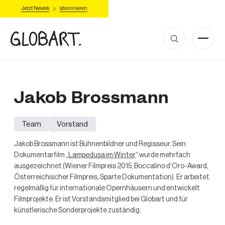
Jetzt Newsletter abonnieren
Jakob Brossmann
Team
Vorstand
Jakob Brossmann ist Bühnenbildner und Regisseur. Sein
Dokumentarfilm „
Lampedusa im Winter
“ wurde mehrfach
ausgezeichnet (Wiener Filmpreis 2015, Boccalino d’Oro-Award,
Österreichischer Filmpreis, Sparte Dokumentation). Er arbeitet
regelmäßig für internationale Opernhäusern und entwickelt
Filmprojekte. Er ist Vorstandsmitglied bei Globart und für
künstlerische Sonderprojekte zuständig.