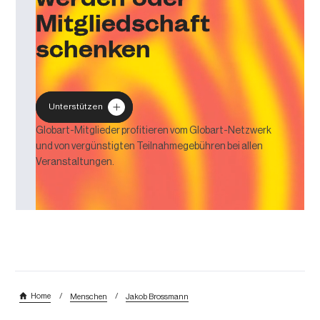
Mitgliedschaft
schenken
Unterstützen
Globart-Mitglieder profitieren vom Globart-Netzwerk
und von vergünstigten Teilnahmegebühren bei allen
Veranstaltungen.
/
/
Home
Menschen
Jakob Brossmann