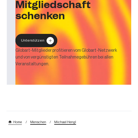
Mitgliedschaft
schenken
Unterstützen
Globart-Mitglieder profitieren vom Globart-Netzwerk
und von vergünstigten Teilnahmegebühren bei allen
Veranstaltungen.
/
/
Home
Menschen
Michael Hengl