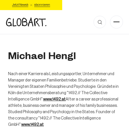
Jetzt Newsletter abonnieren
Michael Hengl
Nach einer Karriere als Leistungssportler, Unternehmer und
Manager der eigenen Familienbetriebe. Studierte in den
Vereinigten Staaten Philosophie und Psychologie. Gründete in
Köln die Unternehmensberatung "1492.// The Collective
Intelligence GmbH".
www.1492.at
After a career as professional
athlete, business owner and manager of his family businesses.
Studied Philosophy and Psychology in the States. Founder of
the consultancy "1492.// The Collective Intelligence
GmbH".
www.1492.at