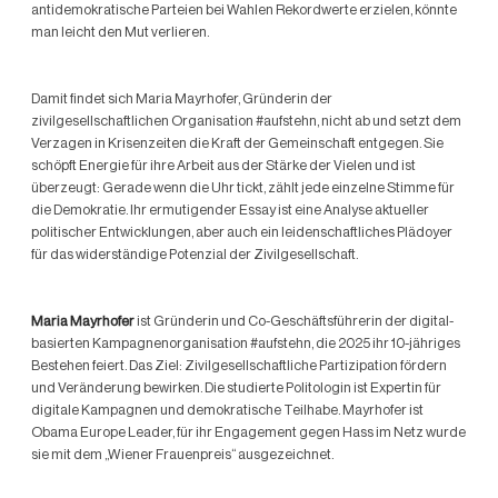
antidemokratische Parteien bei Wahlen Rekordwerte erzielen, könnte
man leicht den Mut verlieren.
Damit findet sich Maria Mayrhofer, Gründerin der
zivilgesellschaftlichen Organisation #aufstehn, nicht ab und setzt dem
Verzagen in Krisenzeiten die Kraft der Gemeinschaft entgegen. Sie
schöpft Energie für ihre Arbeit aus der Stärke der Vielen und ist
überzeugt: Gerade wenn die Uhr tickt, zählt jede einzelne Stimme für
die Demokratie. Ihr ermutigender Essay ist eine Analyse aktueller
politischer Entwicklungen, aber auch ein leidenschaftliches Plädoyer
für das widerständige Potenzial der Zivilgesellschaft.
Maria Mayrhofer
ist Gründerin und Co-Geschäftsführerin der digital-
basierten Kampagnenorganisation #aufstehn, die 2025 ihr 10-jähriges
Bestehen feiert. Das Ziel: Zivilgesellschaftliche Partizipation fördern
und Veränderung bewirken. Die studierte Politologin ist Expertin für
digitale Kampagnen und demokratische Teilhabe. Mayrhofer ist
Obama Europe Leader, für ihr Engagement gegen Hass im Netz wurde
sie mit dem „Wiener Frauenpreis“ ausgezeichnet.