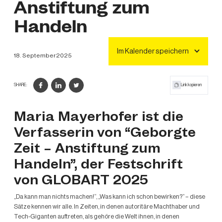
Anstiftung zum
Handeln
Im Kalender speichern
18
.
September
2025
Link kopieren
SHARE:
Maria Mayerhofer ist die
Verfasserin von “Geborgte
Zeit – Anstiftung zum
Handeln”, der Festschrift
von GLOBART 2025
„Da kann man nichts machen!“, „Was kann ich schon bewirken?“ – diese
Sätze kennen wir alle. In Zeiten, in denen autoritäre Machthaber und
Tech-Giganten auftreten, als gehöre die Welt ihnen, in denen