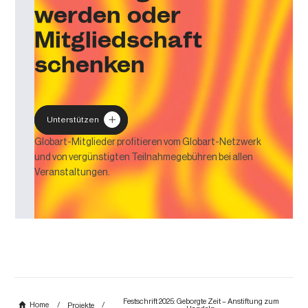
werden oder
Mitgliedschaft
schenken
Unterstützen
Globart-Mitglieder profitieren vom Globart-Netzwerk
und von vergünstigten Teilnahmegebühren bei allen
Veranstaltungen.
Festschrift 2025: Geborgte Zeit – Anstiftung zum
/
/
Home
Projekte