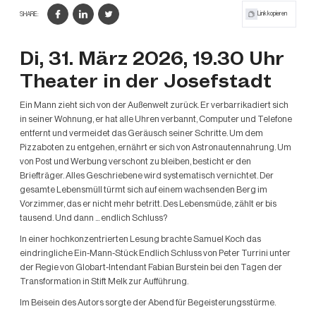
Link kopieren
SHARE:
Di, 31. März 2026, 19.30 Uhr
Theater in der Josefstadt
Ein Mann zieht sich von der Außenwelt zurück. Er verbarrikadiert sich
in seiner Wohnung, er hat alle Uhren verbannt, Computer und Telefone
entfernt und vermeidet das Geräusch seiner Schritte. Um dem
Pizzaboten zu entgehen, ernährt er sich von Astronautennahrung. Um
von Post und Werbung verschont zu bleiben, besticht er den
Briefträger. Alles Geschriebene wird systematisch vernichtet. Der
gesamte Lebensmüll türmt sich auf einem wachsenden Berg im
Vorzimmer, das er nicht mehr betritt. Des Lebensmüde, zählt er bis
tausend. Und dann ... endlich Schluss?
In einer hochkonzentrierten Lesung brachte Samuel Koch das
eindringliche Ein-Mann-Stück Endlich Schluss von Peter Turrini unter
der Regie von Globart-Intendant Fabian Burstein bei den Tagen der
Transformation in Stift Melk zur Aufführung.
Im Beisein des Autors sorgte der Abend für Begeisterungsstürme.