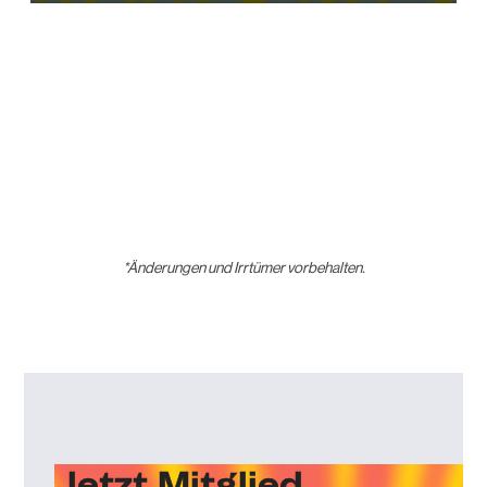
Restart
Rewind
Play
Forward
Settings
PIP
Download
Enter
10s
10s
fullscre
*Änderungen und Irrtümer vorbehalten.
Jetzt Mitglied