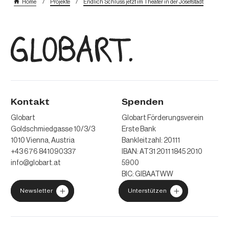
/
/
Home
Projekte
Endlich Schluss jetzt im Theater in der Josefstadt
Kontakt
Spenden
Globart
Globart Förderungsverein
Goldschmiedgasse 10/3/3
Erste Bank
1010 Vienna, Austria
Bankleitzahl: 20111
+43 676 841090337
IBAN: AT31 2011 1845 2010
info@globart.at
5900
BIC: GIBAATWW
Newsletter
Unterstützen