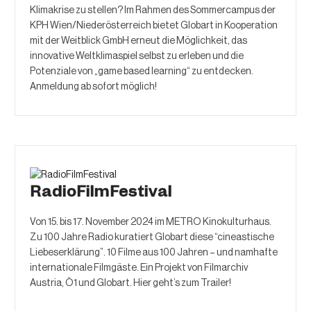
Klimakrise zu stellen? Im Rahmen des Sommercampus der
KPH Wien/Niederösterreich bietet Globart in Kooperation
mit der Weitblick GmbH erneut die Möglichkeit, das
innovative Weltklimaspiel selbst zu erleben und die
Potenziale von „game based learning“ zu entdecken.
Anmeldung ab sofort möglich!
RadioFilmFestival
Von 15. bis 17. November 2024 im METRO Kinokulturhaus.
Zu 100 Jahre Radio kuratiert Globart diese “cineastische
Liebeserklärung”. 10 Filme aus 100 Jahren – und namhafte
internationale Filmgäste. Ein Projekt von Filmarchiv
Austria, Ö1 und Globart. Hier geht’s zum Trailer!