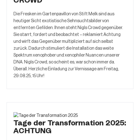
CROWD
Die Fresken im Gartenpavillon von Stift Melk sind aus
heutiger Sicht exotistische Sehnsuchtsbilder von
entfernten Gefilden. Ihnen steht Nigls Crowd gegenüber.
Sie starrt, fordert und beobachtet – reklamiert Achtung
und wirft das Gegenüber multipliziert auf sich selbst
zurück. Dadurch stimuliert die Installation das weite
Spektrum xenophober und xenophiler Nuancen unserer
DNA. Nigls Crowd, so scheint es, war schon immer da.
Überall. Herzliche Einladung zur Vernissage am Freitag,
29.08.25, 15 Uhr!
Tage der Transformation 2025:
ACHTUNG