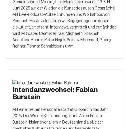
Gemeinsam mit Missing Link Media feiern wir am 13. & 14.
Juni 2025 auf der Wieden die Kunst des guten Gesprächs!
Mit Live-Podcast-Aufzeichnungen und Workshops von
Podcast-Hosts zelebrieren wir Begegnungen, in denen
diskutiert, erforscht, interviewt, vermittelt und ermächtigt
wird. Mit dabei: Beatrice Frasl, Michael Nikbakhsh,
Anneliese Rohrer, Peter Hajek, Solmaz Khorsand, Georg
Renner, Renata Schmidtkunz u.v.m.
Intendanzwechsel: Fabian
Burstein
Mit einer neuen Personalie startet Globart in das Jahr
2025: Der Wiener Kulturmanager und Autor Fabian
Burstein, bislang vor allem in Deutschland als Leiter
namhafter Kulturinstitutionen und Festivals tätig,