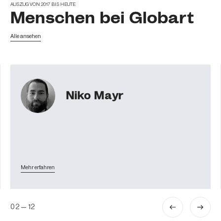
AUSZUG VON 2017 BIS HEUTE
Menschen bei Globart
Alle ansehen
Prof. Heidemarie
Dobner
Mehr erfahren
03
—
12