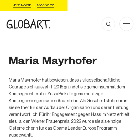
Jetzt Newsletter abonnieren
Maria Mayrhofer
Maria Mayrhofer hat bewiesen, dass zivilgesellschaftliche
Courage sich auszahlt: 2015 gründet sie gemeinsam mit dem
Kampagnenberater Yussi Pick die gemeinnützige
Kampagnenorganisation #aufstehn. Als Geschäftsführerin ist
sie seither für den Aufbau der Organisation und deren Leitung
verantwortlich. Für ihr Engagement gegen Hass im Netz erhielt
sie u. a. den Wiener Frauenpreis, 2022 wurde sie als einzige
Österreicherin für das Obama Leader Europe Programm
ausgewählt.